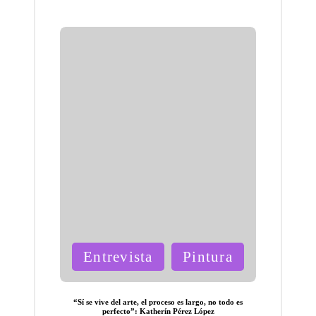
más
recient
e de
Steven
Spielbe
rg
Publicada
Entrevista
Pintura
en
“Sí se vive del arte, el proceso es largo, no todo es
perfecto”: Katherín Pérez López