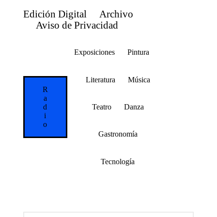
Edición Digital
Archivo
Aviso de Privacidad
Saltar
al
contenido
Exposiciones
Pintura
Literatura
Música
R
a
d
Teatro
Danza
i
o
Gastronomía
Tecnología