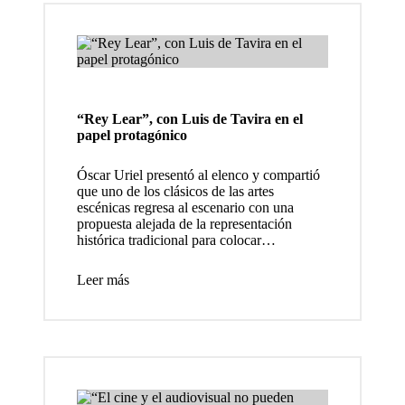
que
aborda
n
temas
“Rey Lear”, con Luis de Tavira en el
como
papel protagónico
los
Óscar Uriel presentó al elenco y compartió
que uno de los clásicos de las artes
partido
escénicas regresa al escenario con una
propuesta alejada de la representación
s del
histórica tradicional para colocar…
juego
Leer más
de
pelota
Once
artistas