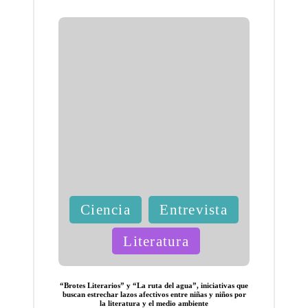
nfónica
de
alientos
y voz
Cinetec
a
Nacion
al,
exhibe
Publicada
El día
Ciencia
Entrevista
en
de la
Literatura
revelac
ión la
“Brotes Literarios” y “La ruta del agua”, iniciativas que
obra
buscan estrechar lazos afectivos entre niñas y niños por
la literatura y el medio ambiente