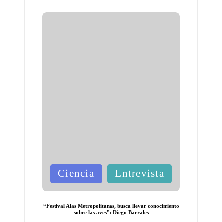
cinema
tográfi
cos
“Debo
gritarl
o al
viento”
es una
obra
discogr
Publicada
áfica
Ciencia
Entrevista
en
para
bandasi
“Festival Alas Metropolitanas, busca llevar conocimiento
sobre las aves”: Diego Barrales