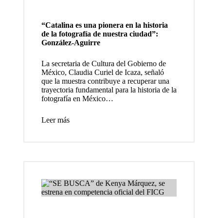
ión que
present
“Catalina es una pionera en la historia
de la fotografía de nuestra ciudad”:
a el
González-Aguirre
fotógra
La secretaria de Cultura del Gobierno de
fo y
México, Claudia Curiel de Icaza, señaló
que la muestra contribuye a recuperar una
cineast
trayectoria fundamental para la historia de la
fotografía en México…
a
Santiag
Leer más
o Arau
Ponton
es
INBAL
, reúne
tres