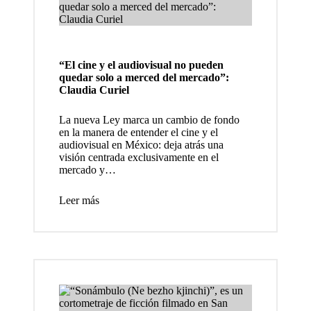
sobre
el
escenar
“El cine y el audiovisual no pueden
io,
quedar solo a merced del mercado”:
Claudia Curiel
luces y
sombra
La nueva Ley marca un cambio de fondo
en la manera de entender el cine y el
s que
audiovisual en México: deja atrás una
visión centrada exclusivamente en el
guían
mercado y…
sus
Leer más
cuerpo
s y
movimi
entos
sobre