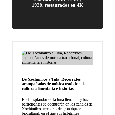
1938, restaurados en 4K
Miñarr
o
acompa
ña la
present
ación
de seis
cortom
etrajes
De Xochimilco a Tula, Recorridos
mexica
acompañados de música tradicional,
cultura alimentaria e historias
nos
El el resplandor de la luna llena, las y los
realiza
participantes se adentrarán en los canales de
dos
Xochimilco, territorio de gran riqueza
biocultural, en el que sus habitantes