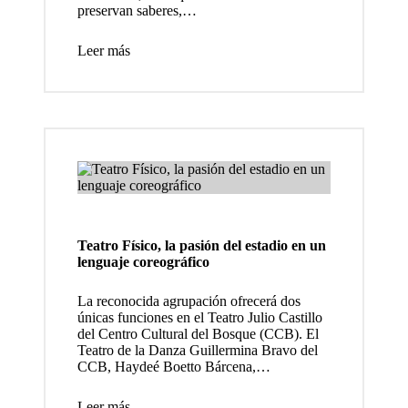
entre
preservan saberes,…
1935 y
Leer más
1938,
restaur
ados en
4K
La
exposic
Teatro Físico, la pasión del estadio en un
ión
lenguaje coreográfico
“Julia
La reconocida agrupación ofrecerá dos
López:
únicas funciones en el Teatro Julio Castillo
del Centro Cultural del Bosque (CCB). El
Pincela
Teatro de la Danza Guillermina Bravo del
CCB, Haydeé Boetto Bárcena,…
das de
Leer más