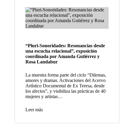
visibiliz
a y
fortalec
e los
espacio
“Pluri-Sonoridades: Resonancias desde
s
una escucha relacional”, exposición
coordinada por Amanda Gutiérrez y
cultural
Rosa Landabur
es
La muestra forma parte del ciclo “Dilemas,
INAH,
amores y dramas. Activaciones del Acervo
Artístico Documental de Ex Teresa, desde
present
los afectos”, y visibiliza las prácticas de 40
mujeres y artistas…
an un
ciclo de
Leer más
confere
ncias