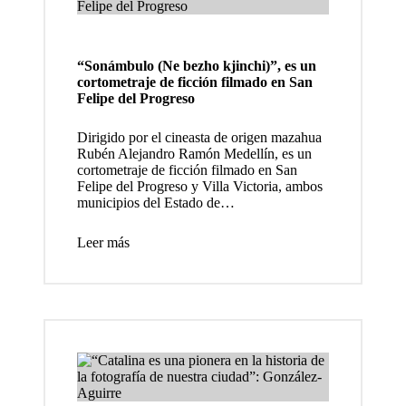
descon
exión
“Sonámbulo (Ne bezho kjinchi)”, es un
human
cortometraje de ficción filmado en San
Felipe del Progreso
a
Dirigido por el cineasta de origen mazahua
24
Rubén Alejandro Ramón Medellín, es un
cortometraje de ficción filmado en San
fotogra
Felipe del Progreso y Villa Victoria, ambos
fías y
municipios del Estado de…
10
Leer más
objetos
arqueol
ógicos,
la
exposic