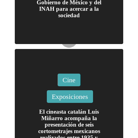
Gobierno de México y del
no de
INAH para acercar a la
México
sociedad
y del
INAH
para
acercar
a la
socieda
Publicada
Cine
d
en
Exposiciones
El
cineast
El cineasta catalán Luis
a
Miñarro acompaña la
presentación de seis
catalán
cortometrajes mexicanos
Luis
realizados entre 1935 y