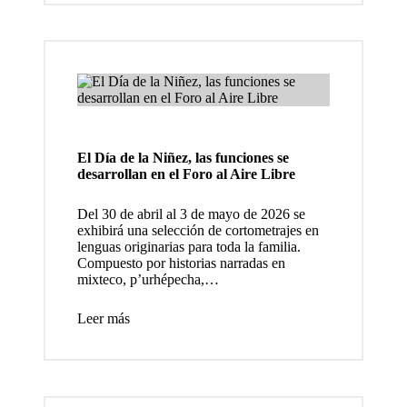
za el
Registr
o
Nacion
al de
El Día de la Niñez, las funciones se
Museos
desarrollan en el Foro al Aire Libre
Comuni
Del 30 de abril al 3 de mayo de 2026 se
tarios
exhibirá una selección de cortometrajes en
lenguas originarias para toda la familia.
de
Compuesto por historias narradas en
mixteco, p’urhépecha,…
México,
una
Leer más
iniciativ
a que