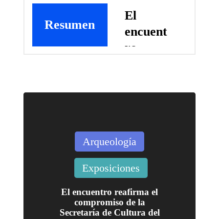
El
Resumen
encuent
ro
reafirm
a el
compro
miso de
la
Publicada
Arqueología
Secreta
en
ría de
Exposiciones
Cultura
del
El encuentro reafirma el
compromiso de la
Gobier
Secretaría de Cultura del