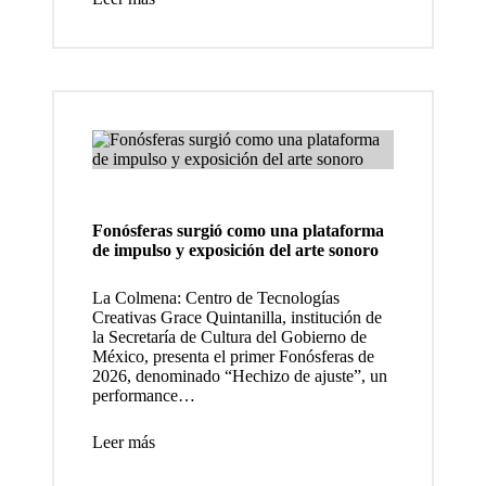
luz y
fantasí
a”
present
ó los
docum
entales,
Fonósferas surgió como una plataforma
una
de impulso y exposición del arte sonoro
oferta
La Colmena: Centro de Tecnologías
de
Creativas Grace Quintanilla, institución de
la Secretaría de Cultura del Gobierno de
cultura
México, presenta el primer Fonósferas de
2026, denominado “Hechizo de ajuste”, un
aliment
performance…
aria
Leer más
Comien