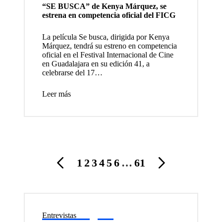
“SE BUSCA” de Kenya Márquez, se
largom
estrena en competencia oficial del FICG
etrajes
La película Se busca, dirigida por Kenya
y tres
Márquez, tendrá su estreno en competencia
oficial en el Festival Internacional de Cine
puestas
en Guadalajara en su edición 41, a
celebrarse del 17…
en
Leer más
escena
que
explora
n
Paginación
lenguaj
1
2
3
4
5
6
…
61
PÁGINA
SIGUIEN
de
es
ANTERIOR
PÁGINA
entradas
escénic
os y
Entrevistas