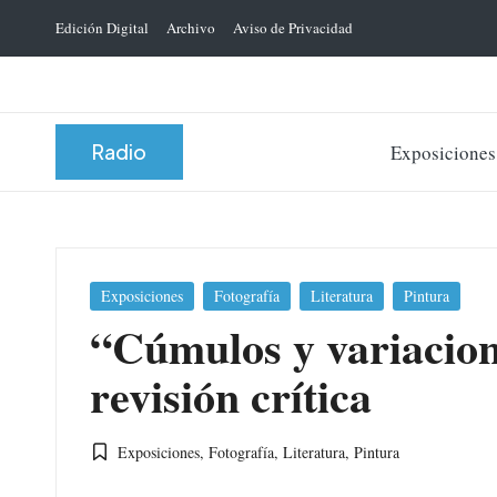
Edición Digital
Archivo
Aviso de Privacidad
Saltar
al
contenido
Radio
Exposiciones
Publicada
Exposiciones
Fotografía
Literatura
Pintura
en
“Cúmulos y variacion
revisión crítica
Exposiciones
,
Fotografía
,
Literatura
,
Pintura
Publicada
en