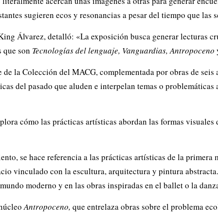
 literalmente acercan unas imágenes a otras para generar encuen
istantes sugieren ecos y resonancias a pesar del tiempo que las 
 King Álvarez, detalló: «La exposición busca generar lecturas c
s que son
Tecnologías del lenguaje, Vanguardias, Antropoceno
ne de la Colección del MACG, complementada por obras de seis ar
ticas del pasado que aluden e interpelan temas o problemáticas 
plora cómo las prácticas artísticas abordan las formas visuales 
ento, se hace referencia a las prácticas artísticas de la primer
acio vinculado con la escultura, arquitectura y pintura abstract
l mundo moderno y en las obras inspiradas en el ballet o la danz
 núcleo
Antropoceno,
que entrelaza obras sobre el problema ecol