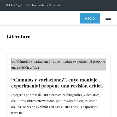
Edición Digital
Archivo
Aviso de Privacidad
Saltar
al
Radio
contenido
Literatura
“Cúmulos y variaciones”, cuyo montaje
experimental propone una revisión crítica
Integrada por más de 100 piezas entre fotografías, video artes,
esculturas, libros intervenidos, pinturas del museo, así como
algunas obras no exhibidas en casi cuatro años; la exposición
traza un…