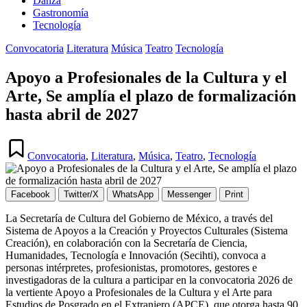
Danza
Gastronomía
Tecnología
Publicada
Convocatoria
Literatura
Música
Teatro
Tecnología
en
Apoyo a Profesionales de la Cultura y el
Arte, Se amplía el plazo de formalización
hasta abril de 2027
Publicada
en
Convocatoria
,
Literatura
,
Música
,
Teatro
,
Tecnología
Facebook
Twitter/X
WhatsApp
Messenger
Print
La Secretaría de Cultura del Gobierno de México, a través del
Sistema de Apoyos a la Creación y Proyectos Culturales (Sistema
Creación), en colaboración con la Secretaría de Ciencia,
Humanidades, Tecnología e Innovación (Secihti), convoca a
personas intérpretes, profesionistas, promotores, gestores e
investigadoras de la cultura a participar en la convocatoria 2026 de
la vertiente Apoyo a Profesionales de la Cultura y el Arte para
Estudios de Posgrado en el Extranjero (APCE), que otorga hasta 90