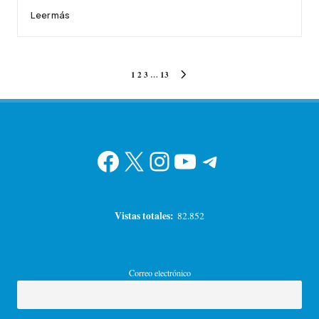
Leer más
Paginación
1
2
3
…
13
SIGUIENTE
de
PÁGINA
entradas
Facebook
X
Instagram
YouTube
Telegram
Vistas totales:
82.852
Correo electrónico