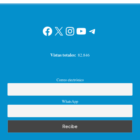
de
ANTERIOR
PÁGINA
entradas
Facebook
X
Instagram
YouTube
Telegram
Vistas totales:
82.846
Correo electrónico
WhatsApp