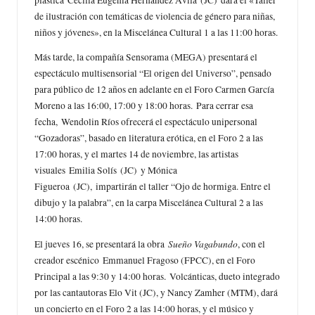
plástica Cecilia Eugenia Hernández Ávila (JC) dará el «Taller
de ilustración con temáticas de violencia de género para niñas,
niños y jóvenes», en la Miscelánea Cultural 1 a las 11:00 horas.
Más tarde, la compañía Sensorama (MEGA) presentará el
espectáculo multisensorial “El origen del Universo”, pensado
para público de 12 años en adelante en el Foro Carmen García
Moreno a las 16:00, 17:00 y 18:00 horas. Para cerrar esa
fecha, Wendolin Ríos ofrecerá el espectáculo unipersonal
“Gozadoras”, basado en literatura erótica, en el Foro 2 a las
17:00 horas, y el martes 14 de noviembre, las artistas
visuales Emilia Solís (JC) y Mónica
Figueroa (JC), impartirán el taller “Ojo de hormiga. Entre el
dibujo y la palabra”, en la carpa Miscelánea Cultural 2 a las
14:00 horas.
Sueño Vagabundo
El jueves 16, se presentará la obra
, con el
creador escénico Emmanuel Fragoso (FPCC), en el Foro
Principal a las 9:30 y 14:00 horas. Volcánticas, dueto integrado
por las cantautoras Elo Vit (JC), y Nancy Zamher (MTM), dará
un concierto en el Foro 2 a las 14:00 horas, y el músico y