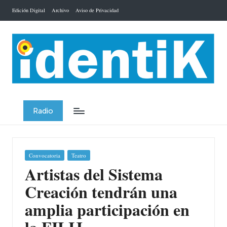
Edición Digital
Archivo
Aviso de Privacidad
Saltar
al
contenido
Radio
Publicada
Convocatoria
Teatro
en
Artistas del Sistema
Creación tendrán una
amplia participación en