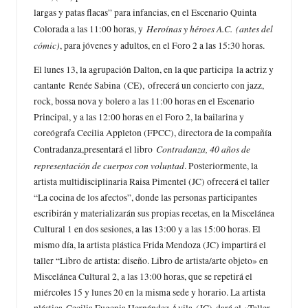
largas y patas flacas” para infancias, en el Escenario Quinta
Heroínas y héroes A.C. (antes del
Colorada a las 11:00 horas, y
cómic)
, para jóvenes y adultos, en el Foro 2 a las 15:30 horas.
El lunes 13, la agrupación Dalton, en la que participa la actriz y
cantante Renée Sabina (CE), ofrecerá un concierto con jazz,
rock, bossa nova y bolero a las 11:00 horas en el Escenario
Principal, y a las 12:00 horas en el Foro 2, la bailarina y
coreógrafa Cecilia Appleton (FPCC), directora de la compañía
Contradanza, 40 años de
Contradanza,presentará el libro
representación de cuerpos con voluntad
. Posteriormente, la
artista multidisciplinaria Raisa Pimentel (JC) ofrecerá el taller
“La cocina de los afectos”, donde las personas participantes
escribirán y materializarán sus propias recetas, en la Miscelánea
Cultural 1 en dos sesiones, a las 13:00 y a las 15:00 horas. El
mismo día, la artista plástica Frida Mendoza (JC) impartirá el
taller “Libro de artista: diseño. Libro de artista/arte objeto» en
Miscelánea Cultural 2, a las 13:00 horas, que se repetirá el
miércoles 15 y lunes 20 en la misma sede y horario. La artista