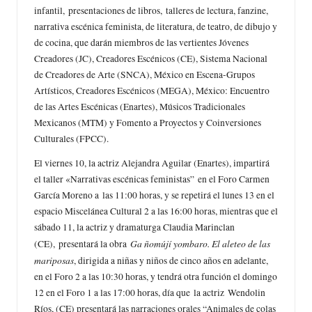
infantil, presentaciones de libros, talleres de lectura, fanzine,
narrativa escénica feminista, de literatura, de teatro, de dibujo y
de cocina, que darán miembros de las vertientes Jóvenes
Creadores (JC), Creadores Escénicos (CE), Sistema Nacional
de Creadores de Arte (SNCA), México en Escena-Grupos
Artísticos, Creadores Escénicos (MEGA), México: Encuentro
de las Artes Escénicas (Enartes), Músicos Tradicionales
Mexicanos (MTM) y Fomento a Proyectos y Coinversiones
Culturales (FPCC).
El viernes 10, la actriz Alejandra Aguilar (Enartes), impartirá
el taller «Narrativas escénicas feministas” en el Foro Carmen
García Moreno a las 11:00 horas, y se repetirá el lunes 13 en el
espacio Miscelánea Cultural 2 a las 16:00 horas, mientras que el
sábado 11, la actriz y dramaturga Claudia Marinclan
Ga ñomújí yombaro. El aleteo de las
(CE), presentará la obra
mariposas
, dirigida a niñas y niños de cinco años en adelante,
en el Foro 2 a las 10:30 horas, y tendrá otra función el domingo
12 en el Foro 1 a las 17:00 horas, día que la actriz Wendolin
Ríos, (CE) presentará las narraciones orales “Animales de colas