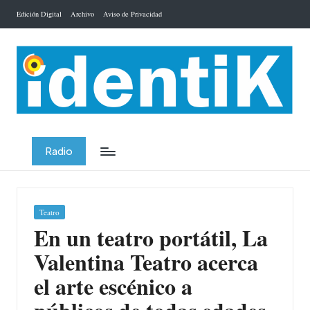
Edición Digital
Archivo
Aviso de Privacidad
Saltar
al
contenido
Radio
Publicada
Teatro
en
En un teatro portátil, La
Valentina Teatro acerca
el arte escénico a