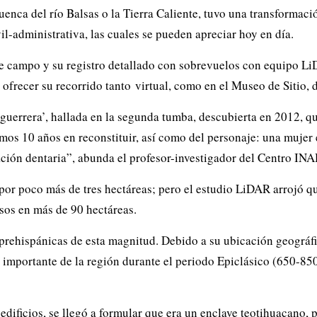
uenca del río Balsas o la Tierra Caliente, tuvo una transformac
il-administrativa, las cuales se pueden apreciar hoy en día.
 campo y su registro detallado con sobrevuelos con equipo LiD
 ofrecer su recorrido tanto
virtual
, como en el Museo de Sitio, 
sa guerrera’, hallada en la segunda tumba, descubierta en 2012, 
amos 10 años en reconstituir, así como del personaje: una mujer
cación dentaria”, abunda el profesor-investigador del Centro I
por poco más de tres hectáreas; pero el estudio LiDAR arrojó qu
rsos en más de 90 hectáreas.
rehispánicas de esta magnitud. Debido a su ubicación geográfic
importante de la región durante el periodo Epiclásico (650-850
edificios, se llegó a formular que era un enclave teotihuacano, p