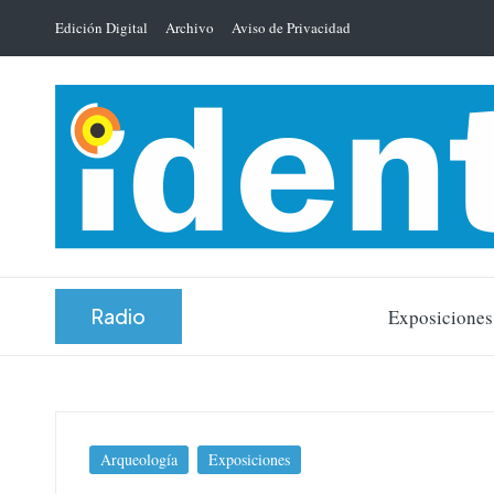
Edición Digital
Archivo
Aviso de Privacidad
Saltar
al
contenido
Radio
Exposiciones
Publicada
Arqueología
Exposiciones
en