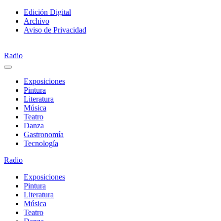
Saltar
Edición Digital
al
Archivo
contenido
Aviso de Privacidad
Radio
Exposiciones
Pintura
Literatura
Música
Teatro
Danza
Gastronomía
Tecnología
Radio
Exposiciones
Pintura
Literatura
Música
Teatro