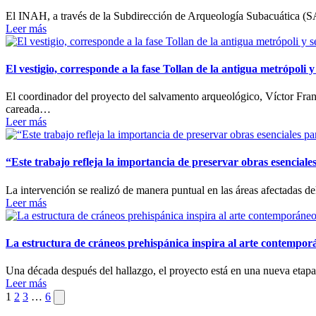
El INAH, a través de la Subdirección de Arqueología Subacuática (SAS
Leer más
El vestigio, corresponde a la fase Tollan de la antigua metrópoli 
El coordinador del proyecto del salvamento arqueológico, Víctor Fran
careada…
Leer más
“Este trabajo refleja la importancia de preservar obras esencial
La intervención se realizó de manera puntual en las áreas afectadas de
Leer más
La estructura de cráneos prehispánica inspira al arte contemporá
Una década después del hallazgo, el proyecto está en una nueva etapa
Leer más
Paginación
Siguiente
1
2
3
…
6
página