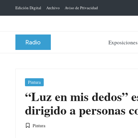
Edición Digital
Archivo
Aviso de Privacidad
Saltar
al
contenido
Radio
Exposiciones
Publicada
Pintura
en
“Luz en mis dedos” es
dirigido a personas c
Pintura
Publicada
en