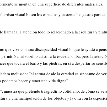
riormente se montan en una superficie de diferentes materiales.
l artista visual busca los espacios y sustenta los gastos para c
e llamaba la atención todo lo relacionado a la escultura y pintu
.
ino que vive con una discapacidad visual lo que le ayudó a pensa
le permitió a mi sobrino asistir a la escuela, o iba, pero la atenc
cer que tocara el barro y las piedras, en sí a despertar su sensi
dadera inclusión: “el actuar desde la otredad es sinónimo de ve
os podamos hacer y tener una vida digna”.
 muestra que pretende trasgredir lo cotidiano, de cómo se ve al 
tura y una manipulación de los objetos y la otra con la exposici