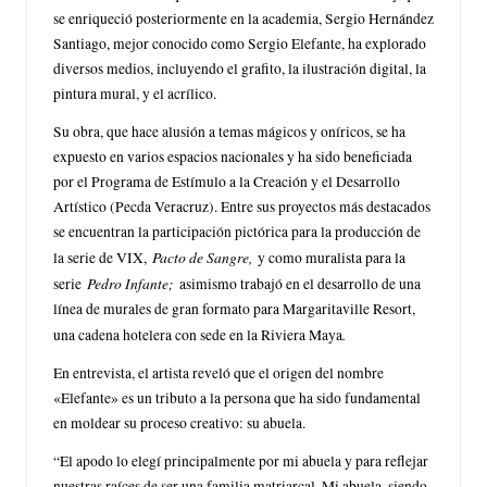
se enriqueció posteriormente en la academia, Sergio Hernández
Santiago, mejor conocido como Sergio Elefante, ha explorado
diversos medios, incluyendo el grafito, la ilustración digital, la
pintura mural, y el acrílico.
Su obra, que hace alusión a temas mágicos y oníricos, se ha
expuesto en varios espacios nacionales y ha sido beneficiada
por el Programa de Estímulo a la Creación y el Desarrollo
Artístico (Pecda Veracruz). Entre sus proyectos más destacados
se encuentran la participación pictórica para la producción de
Pacto de Sangre,
la serie de VIX,
y como muralista para la
Pedro Infante;
serie
asimismo trabajó en el desarrollo de una
línea de murales de gran formato para Margaritaville Resort,
.
una cadena hotelera con sede en la Riviera Maya
En entrevista, el artista reveló que el origen del nombre
«Elefante» es un tributo a la persona que ha sido fundamental
en moldear su proceso creativo: su abuela.
“El apodo lo elegí principalmente por mi abuela y para reflejar
nuestras raíces de ser una familia matriarcal. Mi abuela, siendo