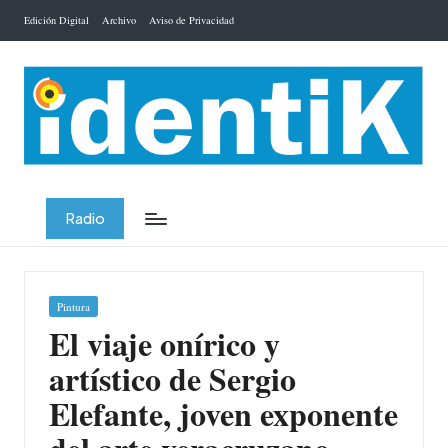
Edición Digital
Archivo
Aviso de Privacidad
Saltar
al
contenido
Radio
Publicada
Pintura
en
El viaje onírico y
artístico de Sergio
Elefante, joven exponente