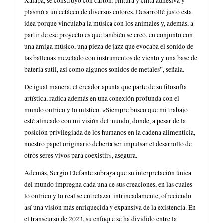
Xalapa, se construyó con cartón, pintura y cinta adhesiva y
plasmó a un cetáceo de diversos colores. Desarrollé justo esta
idea porque vinculaba la música con los animales y, además, a
partir de ese proyecto es que también se creó, en conjunto con
una amiga músico, una pieza de jazz que evocaba el sonido de
las ballenas mezclado con instrumentos de viento y una base de
batería sutil, así como algunos sonidos de metales”, señala.
De igual manera, el creador apunta que parte de su filosofía
artística, radica además en una conexión profunda con el
mundo onírico y lo místico. «Siempre busco que mi trabajo
esté alineado con mi visión del mundo, donde, a pesar de la
posición privilegiada de los humanos en la cadena alimenticia,
nuestro papel originario debería ser impulsar el desarrollo de
otros seres vivos para coexistir», asegura.
Además, Sergio Elefante subraya que su interpretación única
del mundo impregna cada una de sus creaciones, en las cuales
lo onírico y lo real se entrelazan intrincadamente, ofreciendo
así una visión más enriquecida y expansiva de la existencia. En
el transcurso de 2023, su enfoque se ha dividido entre la