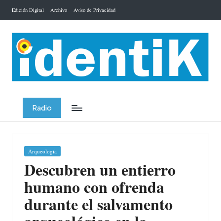
Edición Digital
Archivo
Aviso de Privacidad
Saltar
al
contenido
Radio
Publicada
Arqueología
en
Descubren un entierro
humano con ofrenda
durante el salvamento