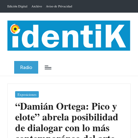
Edición Digital
Archivo
Aviso de Privacidad
Saltar
al
contenido
Radio
Publicada
Exposiciones
en
“Damián Ortega: Pico y
elote” abrela posibilidad
de dialogar con lo más