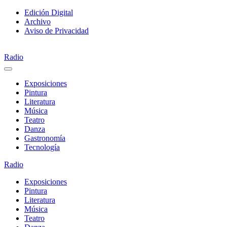
Saltar
Edición Digital
al
Archivo
contenido
Aviso de Privacidad
Radio
Exposiciones
Pintura
Literatura
Música
Teatro
Danza
Gastronomía
Tecnología
Radio
Exposiciones
Pintura
Literatura
Música
Teatro