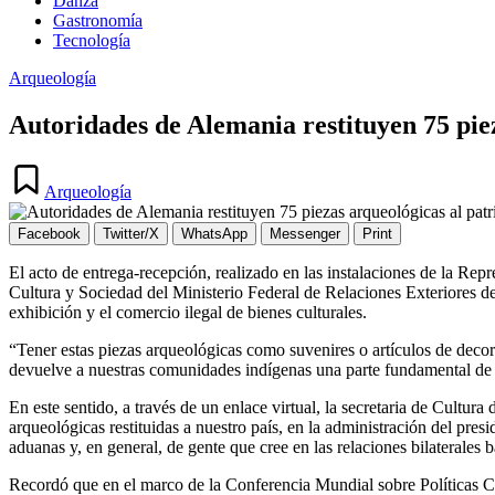
Danza
Gastronomía
Tecnología
Publicada
Arqueología
en
Autoridades de Alemania restituyen 75 pie
Publicada
en
Arqueología
Facebook
Twitter/X
WhatsApp
Messenger
Print
El acto de entrega-recepción, realizado en las instalaciones de la R
Cultura y Sociedad del Ministerio Federal de Relaciones Exteriores de
exhibición y el comercio ilegal de bienes culturales.
“Tener estas piezas arqueológicas como suvenires o artículos de decora
devuelve a nuestras comunidades indígenas una parte fundamental de 
En este sentido, a través de un enlace virtual, la secretaria de Cultu
arqueológicas restituidas a nuestro país, en la administración del pr
aduanas y, en general, de gente que cree en las relaciones bilaterales b
Recordó que en el marco de la Conferencia Mundial sobre Políticas Cu