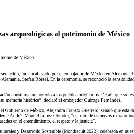
zas arqueológicas al patrimonio de México
epresentación, fue encabezado por el embajador de México en Alemania, 
 Alemania, Stefan Rössel. En la ceremonia, se reconoció la sensibilidad 
ción constituye un agravio a los pueblos originarios. De allí que su res
su memoria histórica”, declaró el embajador Quiroga Fernández.
ra del Gobierno de México, Alejandra Frausto Guerrero, señaló que esta d
esidente Andrés Manuel López Obrador, “es fruto de esfuerzos extraordina
asadas en el entendimiento, el respeto y la justicia”.
lturales y Desarrollo Sostenible (Mondiacult 2022), celebrada en nuestr