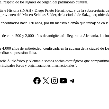
respeto de los lugares de origen del patrimonio cultural.
gía e Historia (INAH), Diego Prieto Hernández, y de la subsecretaria 
provienen del Museo Schloss Salder, de la ciudad de Salzgitter, ubicada
n encontrados hace 120 años, por un maestro alemán que trabajaba en l
e entre 500 y 2,000 años de antigüedad– llegaron a Alemania, la ciuda
 4,000 años de antigüedad, confiscada en la aduana de la ciudad de Leip
editar su posesión lícita.
eñaló: “México y Alemania somos socios estratégicos que compartimos i
rincipales foros y organizaciones internacionales”.
Facebook
X
Instagram
YouTube
Telegram