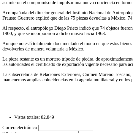
asumieron el compromiso de impulsar una nueva conciencia en torno al 
Acompañada del director general del Instituto Nacional de Antropolo
Frausto Guerrero explicó que de las 75 piezas devueltas a México, 74 
Al respecto, el antropólogo Diego Prieto indicó que 74 objetos fuero
1900, y que se incorporaron a dicho museo hacia 1963.
Aunque no está totalmente documentado el modo en que estos bienes –d
devolverlos de manera voluntaria a México.
La pieza restante es un mortero trípode de piedra, de aproximadamente
las autoridades el certificado de exportación vigente necesario para acr
La subsecretaria de Relaciones Exteriores, Carmen Moreno Toscano, s
mantenemos amplias coincidencias en la agenda multilateral y en los p
Vistas totales:
82.849
Correo electrónico