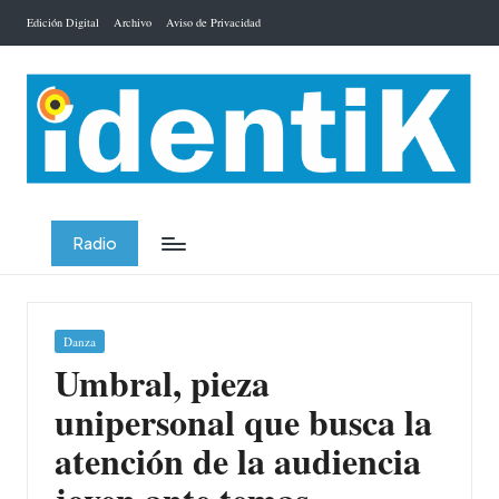
Edición Digital
Archivo
Aviso de Privacidad
Saltar
al
contenido
Radio
Publicada
Danza
en
Umbral, pieza
unipersonal que busca la
atención de la audiencia