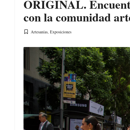
ORIGINAL. Encuentro 
con la comunidad art
Artesanías
,
Exposiciones
Publicada
en