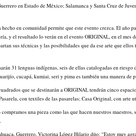
uerrero en Estado de México; Salamanca y Santa Cruz de Juve
 hecho en comunidad permite que este evento crezca. El año pasa
ería, y el resultado lo verán en el evento ORIGINAL, en el mes 
tan sus técnicas y las posibilidades que da ese arte que ellos 
rán 31 lenguas indígenas, seis de ellas catalogadas en riesgo d
arijío, cucapá, kumiai, seri y pima es también una manera de p
 cuadrados que se destinarán a ORIGINAL tendrán cinco espacios 
Pasarela, con textiles de las pasarelas; Casa Original, con arte ut
 compramos una pieza como las que hacen nuestros maestros, son
.
lahuaca, Guerrero, Victorina López Hilario dijo: “Estoy muy ag