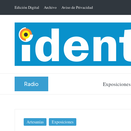
Edición Digital
Archivo
Aviso de Privacidad
Saltar
al
contenido
Radio
Exposiciones
Publicada
Artesanías
Exposiciones
en