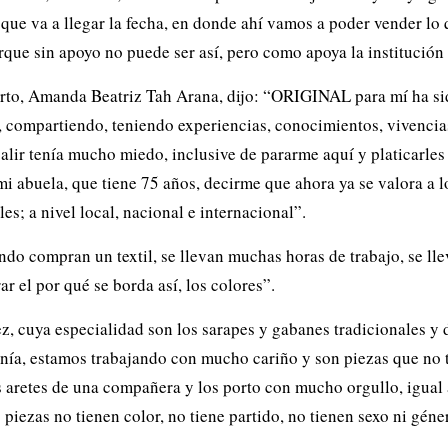
e va a llegar la fecha, en donde ahí vamos a poder vender lo 
orque sin apoyo no puede ser así, pero como apoya la institución
Puerto, Amanda Beatriz Tah Arana, dijo: “ORIGINAL para mí ha s
 compartiendo, teniendo experiencias, conocimientos, vivencia
r tenía mucho miedo, inclusive de pararme aquí y platicarles y
i abuela, que tiene 75 años, decirme que ahora ya se valora a l
es; a nivel local, nacional e internacional”.
do compran un textil, se llevan muchas horas de trabajo, se llev
r el por qué se borda así, los colores”.
, cuya especialidad son los sarapes y gabanes tradicionales y 
anía, estamos trabajando con mucho cariño y son piezas que no
os aretes de una compañera y los porto con mucho orgullo, igua
piezas no tienen color, no tiene partido, no tienen sexo ni géne