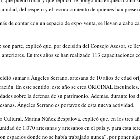
, que puedo robar y que replico: le pongo una etiqueta como si
omunidad, del respeto y el reconocimiento de quienes han preser
ás de contar con un espacio de expo-venta, se llevan a cabo c
e son parte, explicó que, por decisión del Consejo Asesor, se l
 anteriores. En tres años se han realizado 113 capacitaciones c
ecidió sumar a Ángeles Serrano, artesana de 10 años de edad ori
ración. En este sentido, este año se crea ORIGINAL Escuincles, 
dades sobre la defensa de su patrimonio. Además, durante los dí
tesanas. Ángeles Serrano es portavoz de esta nueva actividad.
llo Cultural, Marina Núñez Bespalova, explicó que, en los tres
nidad de 1,070 artesanas y artesanos en el país y, para esta t
son espacios donde no se había trabajado nunca”, por poner al