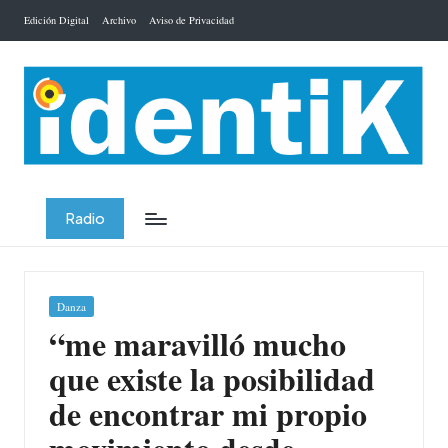
Edición Digital
Archivo
Aviso de Privacidad
Saltar
al
contenido
Radio
Publicada
Danza
en
“me maravilló mucho
que existe la posibilidad
de encontrar mi propio