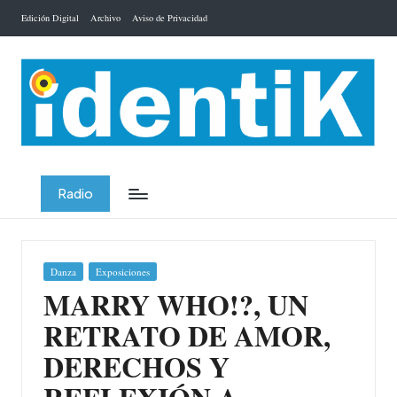
Edición Digital
Archivo
Aviso de Privacidad
Saltar
al
contenido
Radio
Publicada
Danza
Exposiciones
en
MARRY WHO!?, UN
RETRATO DE AMOR,
DERECHOS Y