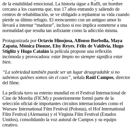
de la estabilidad emocional. La historia sigue a Raffi, un hombre
cercano a los cuarenta que, tras 17 años entrando y saliendo de
centros de rehabilitación, se ve obligado a replantear su vida cuando
pierde su último refugio. El reencuentro con un antiguo amor lo
llevará a intentar “madurar”, incluso si eso implica someterse a una
normalidad que resulta tan asfixiante como la adicción misma.
Protagonizada por
Octavio Hinojosa, Alfonso Borbolla, Maya
Zapata, Mónica Dionne, Elsy Reyes
,
Félix de Valdivia, Hugo
Stiglitz y Hugo Catalán
la película propone una reflexión
incómoda y provocadora:
estar limpio no siempre significa estar
bien
.
“La sobriedad también puede ser un lugar desagradable si no
sabemos quiénes somos sin el caos”,
señala
Raúl Campos
, director
del filme.
La película tuvo su estreno mundial en el Festival Internacional de
Cine de Morelia (FICM) y posteriormente formó parte de la
selección oficial de importantes circuitos internacionales como el
Warsaw International Film Festival (Polonia), el Hof International
Film Festival (Alemania) y el Virginia Film Festival (Estados
Unidos), consolidando la voz autoral de Campos y su equipo
creativo.