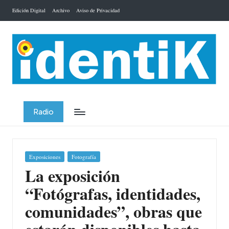
Edición Digital
Archivo
Aviso de Privacidad
Saltar
al
contenido
Radio
Publicada
Exposiciones
Fotografía
en
La exposición
“Fotógrafas, identidades,
comunidades”, obras que