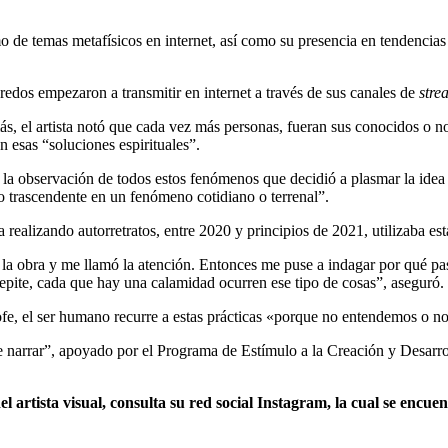
mo de temas metafísicos en internet, así como su presencia en tendencias
credos empezaron a transmitir en internet a través de sus canales de
stre
s, el artista notó que cada vez más personas, fueran sus conocidos o no
 esas “soluciones espirituales”.
 la observación de todos estos fenómenos que decidió a plasmar la idea d
o trascendente en un fenómeno cotidiano o terrenal”.
ealizando autorretratos, entre 2020 y principios de 2021, utilizaba esta
 la obra y me llamó la atención. Entonces me puse a indagar por qué pasa
 repite, cada que hay una calamidad ocurren ese tipo de cosas”, aseguró.
rofe, el ser humano recurre a estas prácticas «porque no entendemos o no
de narrar”, apoyado por el Programa de Estímulo a la Creación y Desa
l artista visual, consulta su red social Instagram, la cual se encu