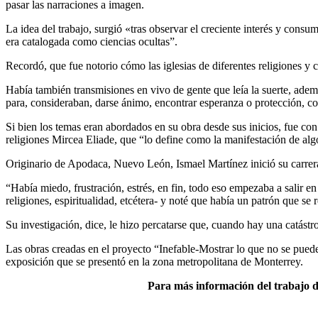
pasar las narraciones a imagen.
La idea del trabajo, surgió «tras observar el creciente interés y consu
era catalogada como ciencias ocultas”.
Recordó, que fue notorio cómo las iglesias de diferentes religiones y 
Había también transmisiones en vivo de gente que leía la suerte, ademá
para, consideraban, darse ánimo, encontrar esperanza o protección, con
Si bien los temas eran abordados en su obra desde sus inicios, fue con
religiones Mircea Eliade, que “lo define como la manifestación de alg
Originario de Apodaca, Nuevo León, Ismael Martínez inició su carrera r
“Había miedo, frustración, estrés, en fin, todo eso empezaba a salir en
religiones, espiritualidad, etcétera- y noté que había un patrón que se
Su investigación, dice, le hizo percatarse que, cuando hay una catást
Las obras creadas en el proyecto “Inefable-Mostrar lo que no se pue
exposición que se presentó en la zona metropolitana de Monterrey.
Para más información del trabajo de