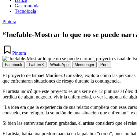
Danza
Gastronomía
Tecnología
Publicada
Pintura
en
“Inefable-Mostrar lo que no se puede narr
Publicada
en
Pintura
Facebook
Twitter/X
WhatsApp
Messenger
Print
El proyecto de Ismael Martínez González, explora cómo las personas ven
que enfrentaron situaciones de riesgo durante la contingencia.
El artista indicó que este proyecto es una serie de 12 pinturas al óleo
pérdida de algún negocio, vivir la enfermedad, o ver la agonía de alg
“La idea era que la experiencia de sus relatos cumpliera con esas carac
consuelo, ese refugio, la solución de una situación que enfrentan”, expl
Si bien las entrevistas fueron grabadas, el artista consideró que el re
El artista, había una predominancia en la palabra “como”, pues no h