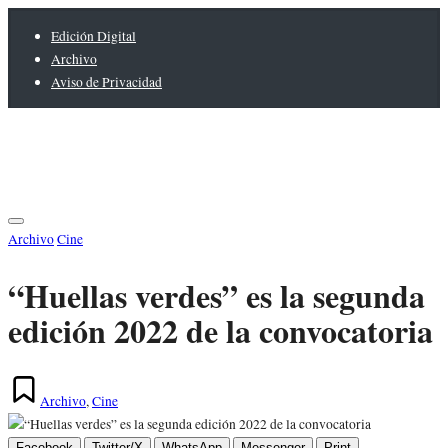
Saltar
Edición Digital
al
Archivo
contenido
Aviso de Privacidad
Radio
Publicada
Archivo
Cine
en
“Huellas verdes” es la segunda
edición 2022 de la convocatoria
Publicada
Archivo
,
Cine
en
Facebook
Twitter/X
WhatsApp
Messenger
Print