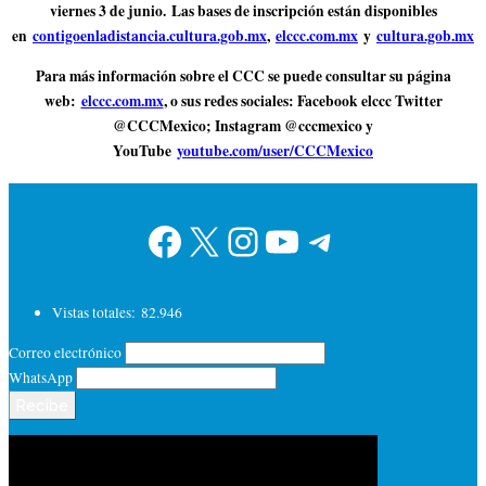
viernes 3 de junio. Las bases de inscripción están disponibles
en
contigoenladistancia.cultura.gob.mx
,
elccc.com.mx
y
cultura.gob.mx
Para más información sobre el CCC se puede consultar su página
web:
elccc.com.mx
, o sus redes sociales: Facebook elccc Twitter
@CCCMexico; Instagram @cccmexico y
YouTube
youtube.com/user/CCCMexico
Facebook
X
Instagram
YouTube
Telegram
Vistas totales:
82.946
Correo electrónico
WhatsApp