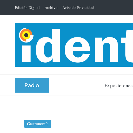
Edición Digital
Archivo
Aviso de Privacidad
Saltar
al
contenido
Radio
Exposiciones
Publicada
Gastronomía
en