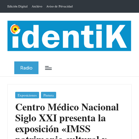
Edición Digital
Archivo
Aviso de Privacidad
Saltar
al
contenido
Radio
Publicada
Exposiciones
Pintura
en
Centro Médico Nacional
Siglo XXI presenta la
exposición «IMSS