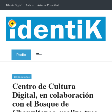
Edición Digital
Archivo
Aviso de Privacidad
Saltar
al
contenido
Radio
Publicada
Exposiciones
en
Centro de Cultura
Digital, en colaboración
con el Bosque de