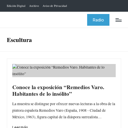
Edición Digital
Archivo
Aviso de Privacidad
Saltar
al
Radio
contenido
Escultura
Conoce la exposición “Remedios Varo.
Habitantes de lo insólito”
La muestra se distingue por ofrecer nuevas lecturas a la obra de la
pintora española Remedios Varo (España, 1908 - Ciudad de
México, 1963), figura capital de la diáspora surrealista…
Leer más