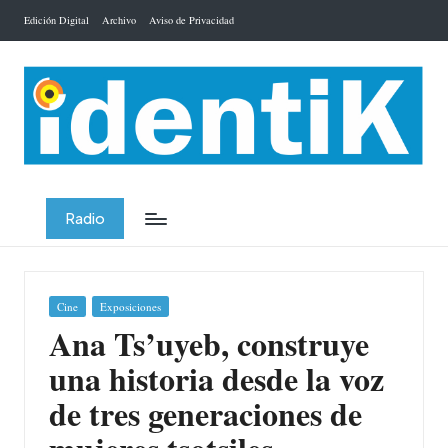
Edición Digital
Archivo
Aviso de Privacidad
Saltar
al
contenido
Radio
Publicada
Cine
Exposiciones
en
Ana Ts’uyeb, construye
una historia desde la voz
de tres generaciones de