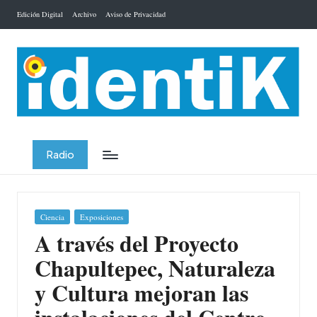
Edición Digital
Archivo
Aviso de Privacidad
Saltar
al
contenido
Radio
Publicada
Ciencia
Exposiciones
en
A través del Proyecto
Chapultepec, Naturaleza
y Cultura mejoran las